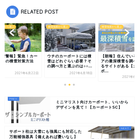
RELATED POST
強度から選ぶ
積雪強度から選ぶ
積雪強度から選ぶ
大雪警報】緊急！カー
ウチのカーポートには積
【朗報】住んでいる
ートの積雪対策方法
雪はどれぐらい必要？そ
アの最深積雪を調べ
の調べ方と選ぶのは○○...
るサイトがある【カ
ポ...
2021年6月22日
2021年6月18日
2021年6月
ミニマリスト向けカーポート、いいから
デザインを見て！【カーポートSC】
サポート柱は大雪にも強風にも対応した
万能補強器具【備えあれば憂いなし】